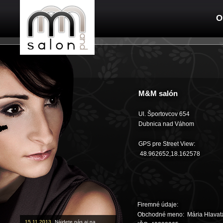
O
M&M salón
Ul. Športovcov 654
Dubnica nad Váhom
GPS pre Street View:
48.962652,18.162578
Firemné údaje:
Obchodné meno: Mária Hlavat
15.11.2013
Nájdete nás aj na